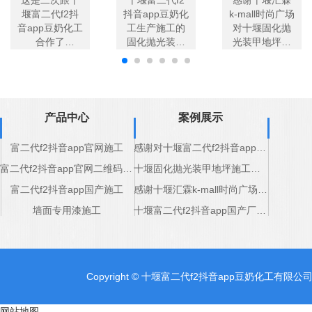
堰富二代f2抖
抖音app豆奶化
k-mall时尚广场
音app豆奶化工
工生产施工的
对十堰固化抛
合作了
固化抛光装甲
光装甲地坪厂
了，非常
地坪确实非常
家支持
好的道路标
好，可以
线，非
放心联
常不错而且挺
系！ 客户
结实。
服务也
产品中心
案例展示
感谢????
好，有
问必
富二代f2抖音app官网施工
感谢对十堰富二代f2抖音app豆奶化工道路标线产品的认可
答，点
赞！
富二代f2抖音app官网二维码施工
十堰固化抛光装甲地坪施工完成
本次合作很满
富二代f2抖音app国产施工
感谢十堰汇霖k-mall时尚广场对十堰固化抛光装甲地坪厂家支持
意！
墙面专用漆施工
十堰富二代f2抖音app国产厂家感谢五堰商场的支持
Copyright © 十堰富二代f2抖音app豆奶化工有限公
网站地图