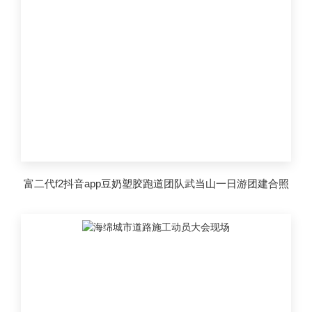
富二代f2抖音app豆奶塑胶跑道团队武当山一日游团建合照