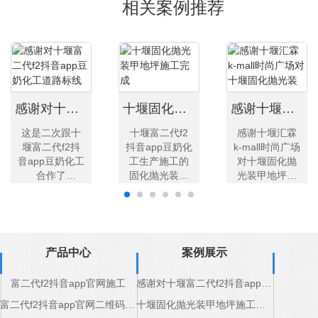
相关案例推荐
感谢对十堰富二代f2抖音app豆奶化工道路标线产品的认可
十堰固化抛光装甲地坪施工完成
感谢十堰汇霖k-mall时尚广场对十堰固化抛光装甲地坪厂家支持
这是二次跟十
十堰富二代f2
感谢十堰汇霖
堰富二代f2抖
抖音app豆奶化
k-mall时尚广场
音app豆奶化工
工生产施工的
对十堰固化抛
合作了
固化抛光装甲
光装甲地坪厂
了，非
地坪确实非常
家支持
常好的道路标
好，可以
线，
放心联
非常不错而且
系！
挺结
客户服务也
产品中心
案例展示
实。
好，有
感谢????
问必
富二代f2抖音app官网施工
感谢对十堰富二代f2抖音app豆奶化工道路标线产品的认可
答，
点
富二代f2抖音app官网二维码施工
十堰固化抛光装甲地坪施工完成
赞！