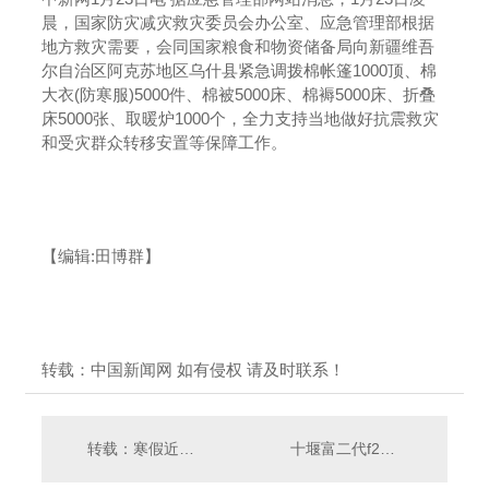
晨，国家防灾减灾救灾委员会办公室、应急管理部根据
地方救灾需要，会同国家粮食和物资储备局向新疆维吾
尔自治区阿克苏地区乌什县紧急调拨棉帐篷1000顶、棉
大衣(防寒服)5000件、棉被5000床、棉褥5000床、折叠
床5000张、取暖炉1000个，全力支持当地做好抗震救灾
和受灾群众转移安置等保障工作。
【编辑:田博群】
转载：中国新闻网 如有侵权 请及时联系！
转载：寒假近视防控要注意啥？这份指南请收好！
十堰富二代f2抖音app豆奶化工详解: 道路划线之热熔标线施工要点?