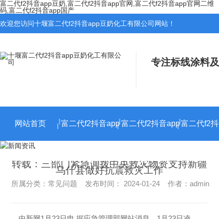
富二代f2抖音app豆奶,富二代f2抖音app官网,富二代f2抖音app官网二维
码,富二代f2抖音app国产
欢迎您访问十堰富二代f2抖音app豆奶化工有限公司网站！
专注标线涂料及
网站首页
富二代f2抖音app
富二代f2抖音app
富二代f2抖
官网施工
官网二维码施工
转载：三部门紧急调拨中央救灾物资支持新疆
乌什县做好抗震救灾工作
所属分类：常见问题 发布时间： 2024-01-24 作者：admin
中新网1月23日电 据应急管理部网站消息，1月23日凌