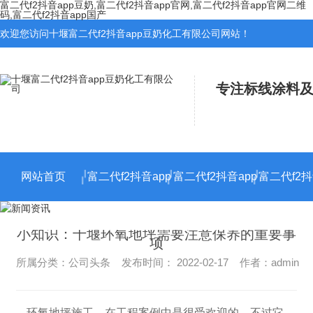
富二代f2抖音app豆奶,富二代f2抖音app官网,富二代f2抖音app官网二维
码,富二代f2抖音app国产
欢迎您访问十堰富二代f2抖音app豆奶化工有限公司网站！
专注标线涂料及
网站首页
富二代f2抖音app
富二代f2抖音app
富二代f2抖
官网施工
官网二维码施工
小知识：十堰环氧地坪需要注意保养的重要事
项
所属分类：公司头条 发布时间： 2022-02-17 作者：admin
环氧地坪施工，在工程案例中是很受欢迎的，不过它