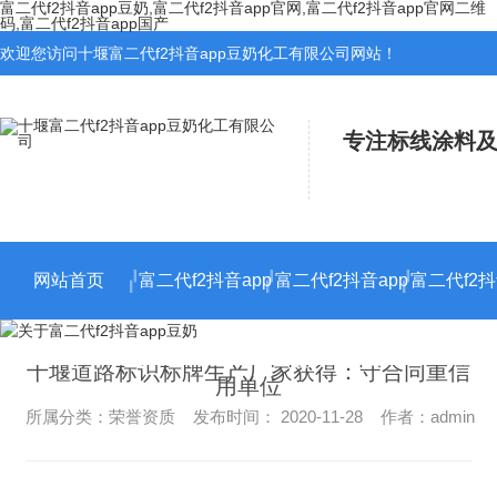
富二代f2抖音app豆奶,富二代f2抖音app官网,富二代f2抖音app官网二维
码,富二代f2抖音app国产
欢迎您访问十堰富二代f2抖音app豆奶化工有限公司网站！
专注标线涂料及标
网站首页
富二代f2抖音app
富二代f2抖音app
富二代f2抖
官网施工
官网二维码施工
十堰道路标识标牌生产厂家获得：守合同重信
用单位
所属分类：荣誉资质 发布时间： 2020-11-28 作者：admin